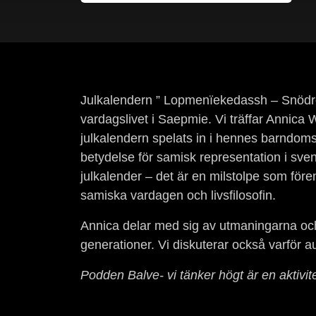
Julkalendern ” Lopmenïekedassh – Snödrö
vardagslivet i Saepmie. Vi träffar Annic
julkalendern spelats in i hennes barndom
betydelse för samisk representation i sv
julkalender – det är en milstolpe som före
samiska vardagen och livsfilosofin.
Annica delar med sig av utmaningarna och 
generationer. Vi diskuterar också varför a
Podden Balve- vi tänker högt är en aktiv