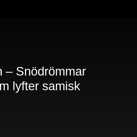
h – Snödrömmar
m lyfter samisk