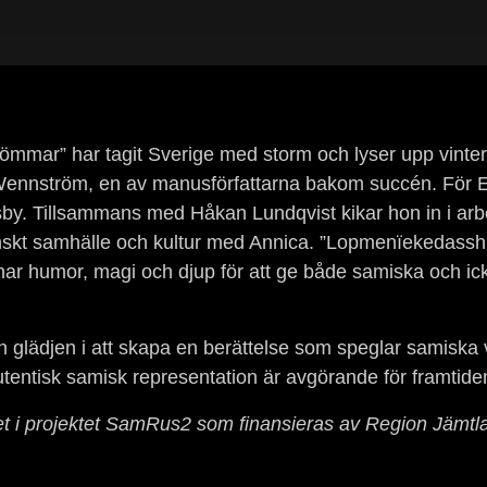
mmar” har tagit Sverige med storm och lyser upp vinte
a Wennström, en av manusförfattarna bakom succén. För E
sby. Tillsammans med Håkan Lundqvist kikar hon in i arb
enskt samhälle och kultur med Annica. ”Lopmenïekedassh
nar humor, magi och djup för att ge både samiska och icke
glädjen i att skapa en berättelse som speglar samiska vär
utentisk samisk representation är avgörande för framtide
itet i projektet SamRus2 som finansieras av Region Jämt